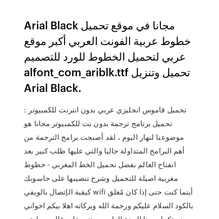
Arial Black مجانا في موقع تحميل
خطوط عربية الفونت العربي أكبر موقع
عربي لتحميل الخطوط للورد للتصميم
alfont_com_ariblk.ttf تحميل وتنزيل
Arial Black.
تحميل قاموس انجليزي عربي بدون انترنت للكمبيوتر :
تحميل برنامج ترجمة بدون نت للكمبيوتر مجانا هو
موضوعنا لنهار اليوم ، لقد أصبحت برامج الترجمة من
أهم البرامج المتداولة حاليا والتي عليها طلب كبير بعد
انفتاح العالم بفضل تحميل الخط المغربي - خطوط
مغربية اصيلة للتحميل وشرح تنصيبها على حاسوبك
كيفية الإتصال بالويفي wifi أينما كنت حتى إذا كان مٌغلق
بالكود السلام عليكم ورحمة الله وبركاته اهلا بيكم اخواني
نستكمل معنا الجزء الرابع من تنسيقات قالب مهارتي