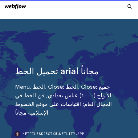
تحميل الخط arial مجاناً
Menu. الخط. Close; الخط. Close; جميع
الألواح (۱۰۰۰) عباس بغدادي; فن الخط في
المجال العام; اقتباسات على موقع الخطوط
الإسلامية مجاناً
NETFILESKGBSTXU.NETLIFY.APP