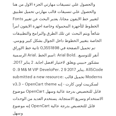
والحصول علي تنسيقات مهارتي الجزء الاول من هنا
والحصول علي تنسيقات قالب مهارتي تحميل تطبيق
Fonts لتغيير خط الايفون مجانا، يعتبر البحث عن تغيير
الخطوط للأجهزة المحمولة وخاصة اجهزة الايفون امراً
شائعاً ويتم البحث عن تلك الطرق والبرامج والتطبيقات
الخاصة بتغيير الخطوط داخل الجوال بشكل كبير ويومي.
تم تحميل الصفحة في 0,3551898 ثانية خط الاوراق
الرسمية Arial. اسم الخط: Arial Bold. أنقر للتوسيع.
مشكور حبيبي ويغلق لاختيار افضل اجابة. 2 يناير 2017.
9. 0 M& M VIP DeveloPer. 2 يناير 2017 9. All5Code
submitted a new resource: تحميل قالب Moderns
v3.3 – OpenCart theme لسكريبت اوبن كارت - إنه
موضوع OpenCart قابل للتخصيص بدرجة عالية وسهل
الاستخدام وسريع الاستجابة. يستخدم العديد من الوحدات
إنه موضوع OpenCart قابل للتخصيص بدرجة عالية
وسهل