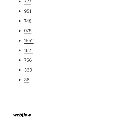
727
951
748
978
1552
1621
756
339
36