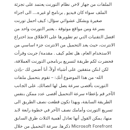
الملفات من جهاز لاخر, نظام التورنت يعتمد على تجزئة
الملف سواء كان فيديو , برنامج او غيره…. الى اجزاء
صغيرة وبشكل عشوائي سؤال: كيف احمل تورنت
بسرعة ومن مواقع موثوقة ، يعتبر التورنت واحد من
افضل التقنيات التي تم تطويرها على الاطلاق منذ اختراع
الانترنت، حيث يعد التحميل من الانترنت جزء اساسي من
الاستخدام العام، هل تعلم كيف . مقدمة/ جربت وقرأت
فحضرت لكم طريقة لتسريع برنامجي التورنت العملاقة،
لكن لنكن متفقين على أشياء أولاً، أنا أضمن لك -بإذن
الله- من هذا الموضوع أنك: – تقوم بتحميل ملفات
التورنت بأقصى سرعة يصل لها اتصالك. على الجانب
الآخر قم بإعطاء سرعة التحميل أقصى عدد ممكن بنفس
الطريقة السابقة، وبهذا تكون قطعت نصف الطريق الى
تسريع التورنت وأمامك نصف الآخر في خطوة رابعة لابد
منها، يمكن القول أنها تعادل أهمية الثلاث طرق السابق
ذكرها. سرعة التحميل من خلال Microsoft Forefront