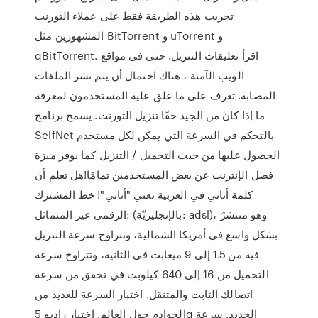
تجريب هذه الطريقة فقط على عملاء التورنت
المشهورين مثل BitTorrent و uTorrent و
qBitTorrent. اقرأ تعليقات التنزيل. حتى في مواقع
الويب الآمنة ، هناك احتمال أن يتم نشر الملفات
المصابة. تعرف على ما علق عليه المستخدمون لمعرفة
ما إذا كان من الجيد حقًا تنزيل التورنت. يسمح برنامج
SelfNet بالتحكم في السرعة التي يمكن لكل مستخدم
الحصول عليها من حيث التحميل / التنزيل كما يوفر ميزة
فصل الإنترنت عن بعض المستخدمين تمامًا!هل تعلم أن
كلمة أناني في العربية تعني "أناني"! خط المشترك
الرقمي غير المتماثل: (بالإنجليزيّة: adsl)، وهو منتشرٌ
بشكل واسع في أمريكا الشمالية، وتتراوح سرعة التنزيل
فيه من 1.5 إلى 9 ميغابت في الثانية، وتتراوح سرعة
التحميل من 16 إلى 640 كيلوبت في تحقق من سرعة
اتصالك الثابت والمتنقل. اختبار السرعة للعديد من
الخوادم حول العالم. اختبار راديو 5g الجديد. سرعة