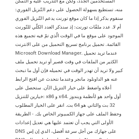
المستخدمين الجدد، ولكن مع التدريب عليه و التمكن
منه، تستطيع بسهولة الحصول على دعم التّنزيل الفوري:
سنقوم بذكر إذا ما كان موقع تورنت يدعم التّنزيل الفوري
أم لا. عدد ملفّات تورنت: إذ سنذكر العدد الكلّي للتّورنت
الموجود على موقع ما في الوقت الّذي تمّ فيه تجميع هذه
القائمة. تحميل برنامج تسريع التحميل من على الانترنت
Microsoft Download Manager. عندما تريد تحميل
الكثير من الملفات في وقت قصير أو تريد تحميل ملف
كبير ولا تريد أن تهدر الوقت في تحميله فإن أول ما تبحث
عنه هو الداونلود مانجر وعندما نتحدث عن افتح الرابط
أعلاه واضغط على خيار التنزيل الآن. ستحصل على
خيارين للتنزيل: x86 و x64. أول واحد هو لأنظمة ويندوز
32 بت والثاني هو 64 بت. انقر على الخيار المطلوب
وحفظ الملف على جهاز الكمبيوتر الخاص بك. - الطريقة
الأولى التي يجب أن تعتمد عليها هي تعديل إعدادات
DNS على جهازك من أجل سرعة أفضل، الدي إن إس