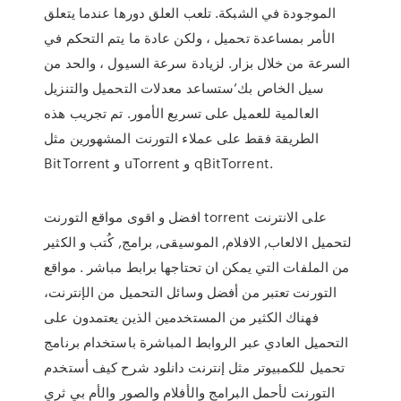
الموجودة في الشبكة. تلعب العلق دورها عندما يتعلق
الأمر بمساعدة تحميل ، ولكن عادة ما يتم التحكم في
السرعة من خلال بزار. لزيادة سرعة السيول ، والحد من
سيل الخاص بك’ستساعد معدلات التحميل والتنزيل
العالمية للعميل على تسريع الأمور. تم تجريب هذه
الطريقة فقط على عملاء التورنت المشهورين مثل
BitTorrent و uTorrent و qBitTorrent.
افضل و اقوى مواقع التورنت torrent على الانترنت
لتحميل الالعاب, الافلام, الموسيقى, برامج, كُتب و الكثير
من الملفات التي يمكن ان تحتاجها برابط مباشر . مواقع
التورنت تعتبر من أفضل وسائل التحميل من الإنترنت،
فهناك الكثير من المستخدمين الذين يعتمدون على
التحميل العادي عبر الروابط المباشرة باستخدام برنامج
تحميل للكمبيوتر مثل إنترنت دانلود شرح كيف أستخدم
التورنت لأحمل البرامج والأفلام والصور والأم بي ثري