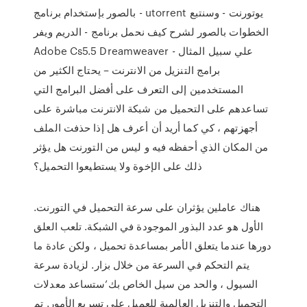
بالصور بإستخدام برنامج - utorrent يوتورنت - وسنتبع
الخطوات بالصور لشرح كيف نحمل برنامج - الدريم ويفر
Adobe Cs5.5 Dreamweaver - علي سبيل المثال
برامج التنزيل من الانترنت – يحتاج الكثير من
المستخدمين إلى التعرف على أفضل البرامج التي
تساعدهم على التحميل من شبكة الانترنت مباشرة على
أجهزتهم ، كي كما أريد أن أعرف هل إذا حذفت الملف
من المكان الذي أحفظه فيه و ليس من التورنت هل يؤثر
ذلك على الإخوة ولا يستطيعوا التحميل؟
هناك عاملين يؤثران على سرعة التحميل في التورنت.
الأول هو عدد البذور الموجودة في الشبكة. تلعب العلق
دورها عندما يتعلق الأمر بمساعدة تحميل ، ولكن عادة ما
يتم التحكم في السرعة من خلال بزار. لزيادة سرعة
السيول ، والحد من سيل الخاص بك’ستساعد معدلات
التحميل والتنزيل العالمية للعميل على تسريع الأمور. تم