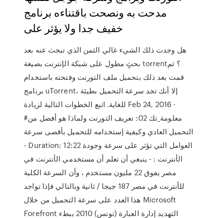
مدحت به ونصحت باقتناءه برنامج
خفيف جدا ولا يؤثر على
هل وجدت ذلك الشيء غالي الثمن الذي تبحث عنه بعد
بحثٍ مطول على شبكة الإنترنت بصيغة torrent؟ ثم
قمت بعد ذلك بتحميل ملف التورنت وفتحته باستخدام
برنامج uTorrent، إلا أنك تجد سرعة التحميل بطيئة
للغاية. اتبع الخطوات التالية لزيادة Feb 24, 2016 ·
#معلومة_تك 02: تعريف التورنت ولماذا هو أفضل من
التحميل العادي وكيفية إستخدامه للتحميل بأقصى سرعة
- Duration: 12:22 العوامل التي تؤثر على سرعة وجودة
الأنترنت : - ينبغي أن تعلم أن مستخدمي الأنترنت في
مصر يفوق 22 مليون مستخدم ، وأن السرعة الكلية
للأنترنت في مصر 187 جيجا / ثانية وبالتالي فإذا تواجد
هذا العدد على سرعة التحميل من خلال Microsoft
Forefront التهديد إدارة العبارة (تونس) 2010 ببطء